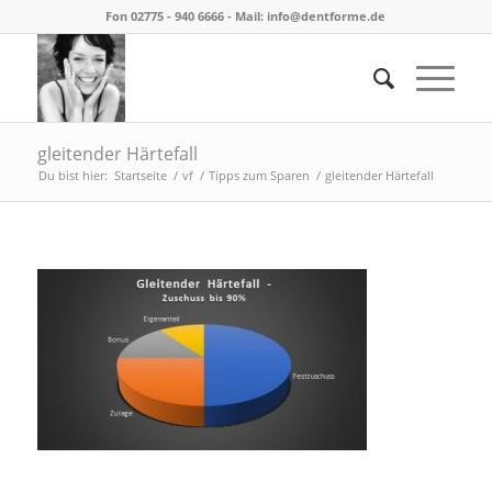
Fon 02775 - 940 6666 - Mail:
info@dentforme.de
gleitender Härtefall
Du bist hier:
Startseite
/
vf
/
Tipps zum Sparen
/
gleitender Härtefall